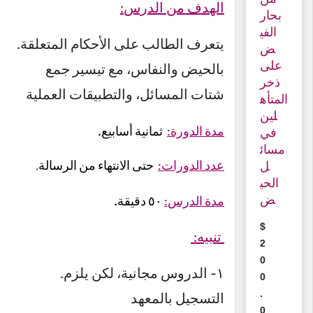
:الهدف من الدرس
بحار
الفي
.يتعرف الطالب على الأحكام المتعلقة
ض
على
بالحيض والنفاس، مع تيسير جمع
ذخر
شتات المسائل، والتطبيقات العملية
المتأه
لين
.
مدة الدورة:
ثمانية أسابيع
في
مسائ
عدد الدورات:
حتى الانتهاء من الرسالة
ل
.
الحي
ض
.
مدة الدرس:
٥٠ دقيقة
$
تنبيه
:
2
0
.١- الدروس مجانية، لكن يلزم
0
.
التسجيل بالمعهد
0