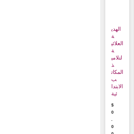
الهدي
ة
العلائي
ة
لتلامي
ذ
المكات
ب
الابتدا
ئية
$
0
.
0
0