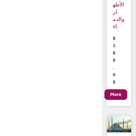
الأطه
ار
والدم
اء
$
1
6
0
.
0
0