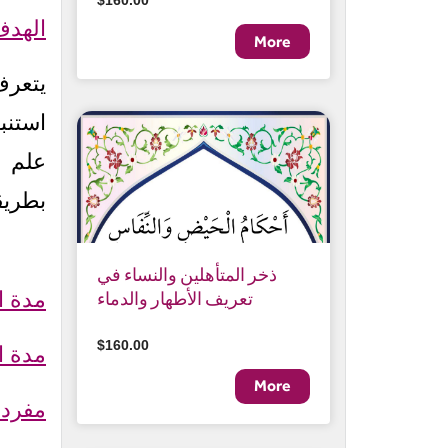
$160.00
الهدف
يتعر
استنب
علم م
بطريق
ذخر المتأهلين والنساء في
مدة ا
تعريف الأطهار والدماء
$160.00
مدة ا
مفردا