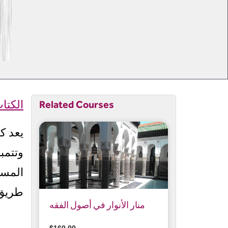
Related Courses
الكتا
يعد ك
وتتمب
المست
طريق
منار الأنوار في أصول الفقه