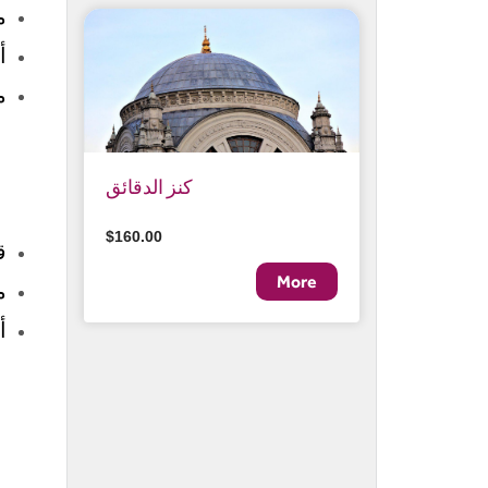
م
أ
م
كنز الدقائق
$160.00
ق
م
أ