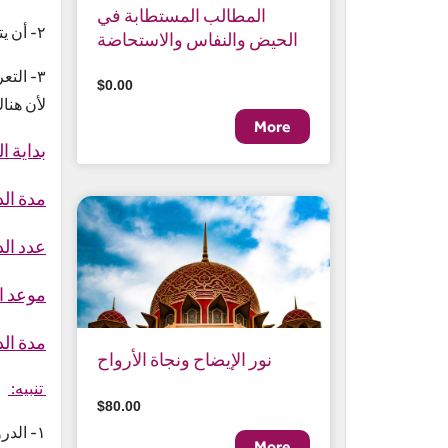
المطالب المستطابة في
٢- أن يتعرف الطالب على أحكام أكثر ما يحتاجه في حياته اليومية من عبادات، واعتقادات
الحيض والنفاس والاستحاضة
٣- الت
$0.00
لأن هنا
بداية ا
مدة الد
عدد ال
موعد ا
مدة ال
نور الإيضاح ونجاة الأرواح
تنبيه
:
$80.00
.١- الدروس مجانية، لكن يلزم التسجيل بالمعهد