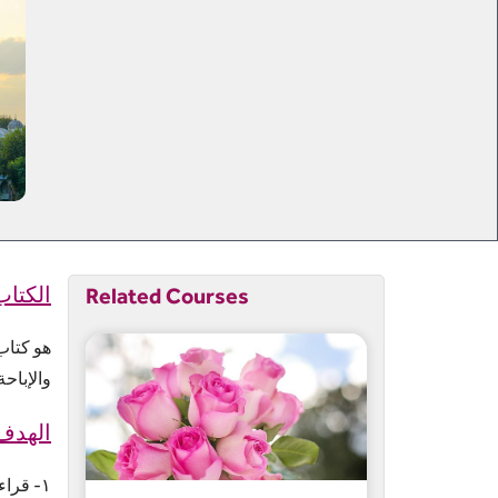
Related Courses
الكتاب:
هو كتاب
والإباحة
:الهد
ً١- قراءة النص الفقهي ضبطاً، وتقعيداً، وتأصيلا